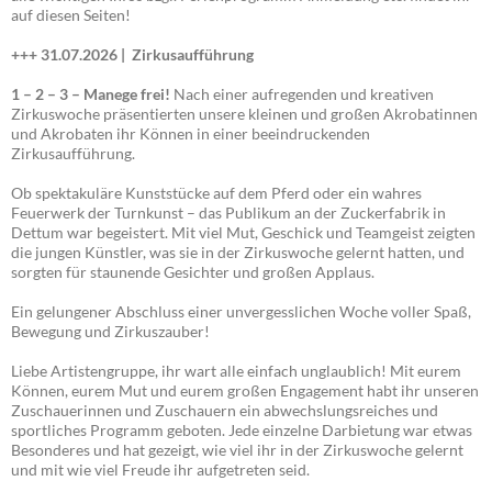
auf diesen Seiten!
+++ 31.07.2026 |
Zirkusaufführung
1 – 2 – 3 – Manege frei!
Nach einer aufregenden und kreativen
Zirkuswoche präsentierten unsere kleinen und großen Akrobatinnen
und Akrobaten ihr Können in einer beeindruckenden
Zirkusaufführung.
Ob spektakuläre Kunststücke auf dem Pferd oder ein wahres
Feuerwerk der Turnkunst – das Publikum an der Zuckerfabrik in
Dettum war begeistert. Mit viel Mut, Geschick und Teamgeist zeigten
die jungen Künstler, was sie in der Zirkuswoche gelernt hatten, und
sorgten für staunende Gesichter und großen Applaus.
Ein gelungener Abschluss einer unvergesslichen Woche voller Spaß,
Bewegung und Zirkuszauber!
Liebe Artistengruppe, ihr wart alle einfach unglaublich! Mit eurem
Können, eurem Mut und eurem großen Engagement habt ihr unseren
Zuschauerinnen und Zuschauern ein abwechslungsreiches und
sportliches Programm geboten. Jede einzelne Darbietung war etwas
Besonderes und hat gezeigt, wie viel ihr in der Zirkuswoche gelernt
und mit wie viel Freude ihr aufgetreten seid.