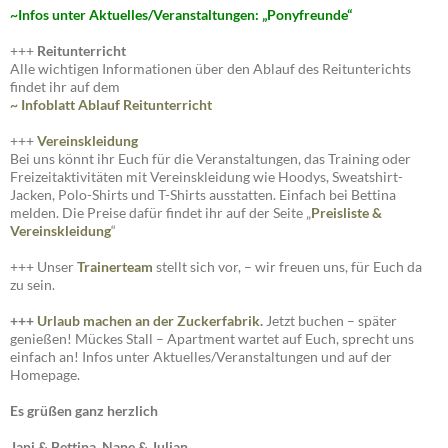
~I
nfos unter Aktuelles/Veranstaltungen: „Ponyfreunde“
+++
Reitunterricht
Alle wichtigen Informationen über den Ablauf des Reitunterichts
findet ihr auf dem
~ Infoblatt Ablauf Reitunterricht
+++
Vereinskleidung
Bei uns könnt ihr Euch für die Veranstaltungen, das Training oder
Freizeitaktivitäten mit Vereinskleidung wie Hoodys, Sweatshirt-
Jacken, Polo-Shirts und T-Shirts ausstatten. Einfach bei Bettina
melden. Die Preise dafür findet ihr auf der Seite „
Preisliste
&
Vereinskleidung
“
+++ Unser
Trainerteam
stellt sich vor, – wir freuen uns, für Euch da
zu sein.
+++
Urlaub machen an der Zuckerfabrik.
Jetzt buchen – später
genießen! Mückes Stall – Apartment wartet auf Euch, sprecht uns
einfach an! Infos unter Aktuelles/Veranstaltungen und auf der
Homepage.
Es grüßen ganz herzlich
Jani & Bettina, Nane & Julian