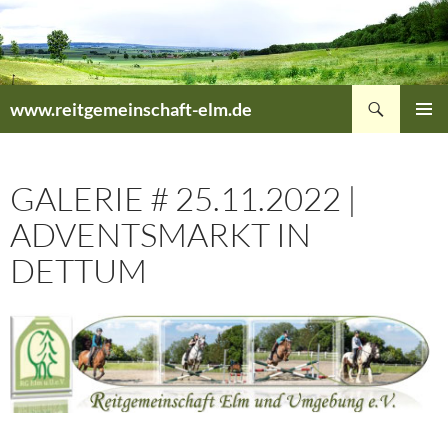
Zum
Inhalt
springen
Suchen
www.reitgemeinschaft-elm.de
PRIMÄR
MENÜ
GALERIE # 25.11.2022 |
ADVENTSMARKT IN
DETTUM