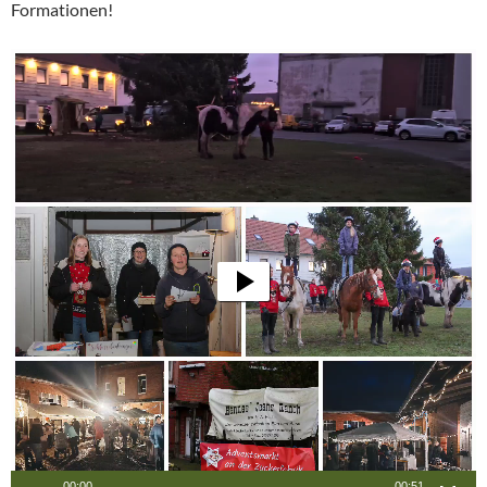
Formationen!
Video-
Player
00:00
00:51