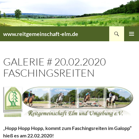
Zum
Inhalt
springen
Suchen
www.reitgemeinschaft-elm.de
PRIMÄR
MENÜ
GALERIE # 20.02.2020
FASCHINGSREITEN
„
Hopp Hopp Hopp, kommt zum Faschingsreiten im Galopp“
hieß es am 22.02.2020!