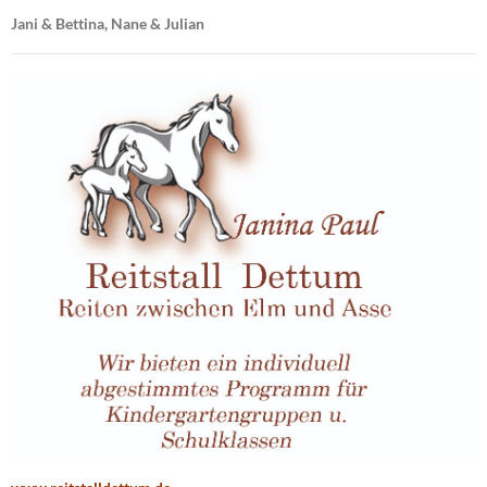
Bei uns könnt ihr Euch für die Veranstaltungen, das Training oder
Freizeitaktivitäten mit Vereinskleidung wie Hoodys, Sweatshirt-
Jacken, Polo-Shirts und T-Shirts ausstatten. Einfach bei Bettina
melden. Die Preise dafür findet ihr auf der Seite „
Preisliste
&
Vereinskleidung
“
+++ Unser
Trainerteam
stellt sich vor, – wir freuen uns, für Euch da
zu sein.
+++
Urlaub machen an der Zuckerfabrik.
Jetzt buchen – später
genießen! Mückes Stall – Apartment wartet auf Euch, sprecht uns
einfach an! Infos unter Aktuelles/Veranstaltungen und auf der
Homepage.
Es grüßen ganz herzlich
Jani & Bettina, Nane & Julian