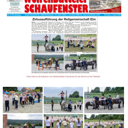
Ein großes Dankeschön geht an das gesamte Helferteam für die
unermüdliche Unterstützung und wir bedanken uns auch bei den
Eltern und Familien für die leckeren Kuchenspenden.
Schön, dass ihr alle dabei wart!
Es grüßen ganz herzlich
Jani, Bettina & Co
Hier vorab schon einmal ein paar Highlights und ein Auszug der Titelseite
vom Wolfenbütteler Schaufenster (Ausgabe So 02.08.2026):