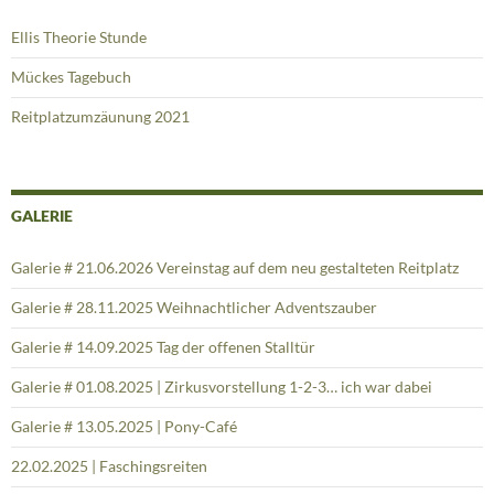
Ponyfreunde – Unser Angebot für die Jüngsten
Infoblatt zur Ferienfreizeit für die Übernachtungskinder
Infoblatt zur Ferienfreizeit für die Tageskinder
Urlaub an der Zuckerfabrik in Mückes Stall – Apartment
Reitstall Dettum | Kindergeburtstag, Schulausflug & Projektwochen
BEITRAGSSEITEN
Ellis Theorie Stunde
Mückes Tagebuch
Reitplatzumzäunung 2021