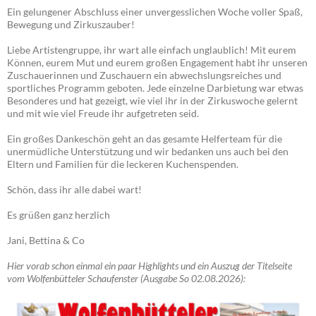
alle wichtigen Infos bzgl. Ferienprogramm Anmeldung etc. findet ihr
auf diesen Seiten!
+++ 31.07.2026 |
Zirkusaufführung
1 – 2 – 3 – Manege frei!
Nach einer aufregenden und kreativen
Zirkuswoche präsentierten unsere kleinen und großen Akrobatinnen
und Akrobaten ihr Können in einer beeindruckenden
Zirkusaufführung.
Ob spektakuläre Kunststücke auf dem Pferd oder ein wahres
Feuerwerk der Turnkunst – das Publikum an der Zuckerfabrik in
Dettum war begeistert. Mit viel Mut, Geschick und Teamgeist zeigten
die jungen Künstler, was sie in der Zirkuswoche gelernt hatten, und
sorgten für staunende Gesichter und großen Applaus.
Ein gelungener Abschluss einer unvergesslichen Woche voller Spaß,
Bewegung und Zirkuszauber!
Liebe Artistengruppe, ihr wart alle einfach unglaublich! Mit eurem
Können, eurem Mut und eurem großen Engagement habt ihr unseren
Zuschauerinnen und Zuschauern ein abwechslungsreiches und
sportliches Programm geboten. Jede einzelne Darbietung war etwas
Besonderes und hat gezeigt, wie viel ihr in der Zirkuswoche gelernt
und mit wie viel Freude ihr aufgetreten seid.