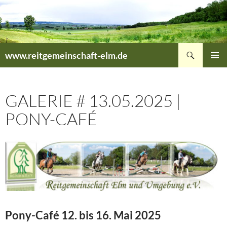
Zum
Inhalt
springen
Suchen
www.reitgemeinschaft-elm.de
PRIMÄR
MENÜ
GALERIE # 13.05.2025 |
PONY-CAFÉ
Pony-Café 12. bis 16. Mai 2025