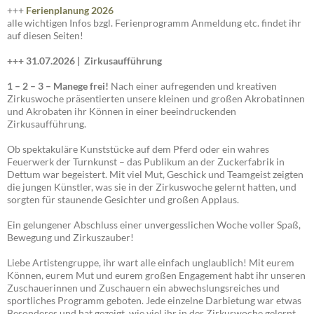
+++
Ferienplanung 2026
alle wichtigen Infos bzgl. Ferienprogramm Anmeldung etc. findet ihr
auf diesen Seiten!
+++ 31.07.2026 |
Zirkusaufführung
1 – 2 – 3 – Manege frei!
Nach einer aufregenden und kreativen
Zirkuswoche präsentierten unsere kleinen und großen Akrobatinnen
und Akrobaten ihr Können in einer beeindruckenden
Zirkusaufführung.
Ob spektakuläre Kunststücke auf dem Pferd oder ein wahres
Feuerwerk der Turnkunst – das Publikum an der Zuckerfabrik in
Dettum war begeistert. Mit viel Mut, Geschick und Teamgeist zeigten
die jungen Künstler, was sie in der Zirkuswoche gelernt hatten, und
sorgten für staunende Gesichter und großen Applaus.
Ein gelungener Abschluss einer unvergesslichen Woche voller Spaß,
Bewegung und Zirkuszauber!
Liebe Artistengruppe, ihr wart alle einfach unglaublich! Mit eurem
Können, eurem Mut und eurem großen Engagement habt ihr unseren
Zuschauerinnen und Zuschauern ein abwechslungsreiches und
sportliches Programm geboten. Jede einzelne Darbietung war etwas
Besonderes und hat gezeigt, wie viel ihr in der Zirkuswoche gelernt