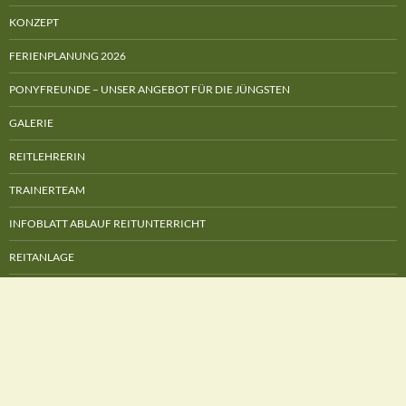
KONZEPT
FERIENPLANUNG 2026
PONYFREUNDE – UNSER ANGEBOT FÜR DIE JÜNGSTEN
GALERIE
REITLEHRERIN
TRAINERTEAM
INFOBLATT ABLAUF REITUNTERRICHT
REITANLAGE
SCHULPFERDE
PREISLISTE & VEREINSKLEIDUNG
URLAUB AN DER ZUCKERFABRIK IN MÜCKES STALL – APARTMENT
MÜCKES TAGEBUCH