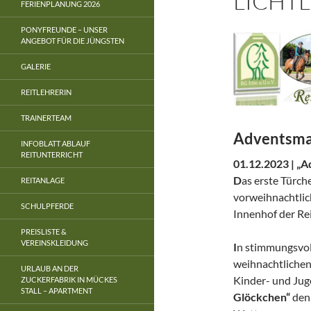
LICHTL
FERIENPLANUNG 2026
PONYFREUNDE – UNSER
ANGEBOT FÜR DIE JÜNGSTEN
GALERIE
REITLEHRERIN
TRAINERTEAM
Adventsma
INFOBLATT ABLAUF
REITUNTERRICHT
01.12.2023 | „Ad
D
as erste Türch
REITANLAGE
vorweihnachtlic
SCHULPFERDE
Innenhof der Re
PREISLISTE &
VEREINSKLEIDUNG
I
n stimmungsvol
weihnachtlichen
URLAUB AN DER
Kinder- und Jug
ZUCKERFABRIK IN MÜCKES
STALL – APARTMENT
Glöckchen“
den 