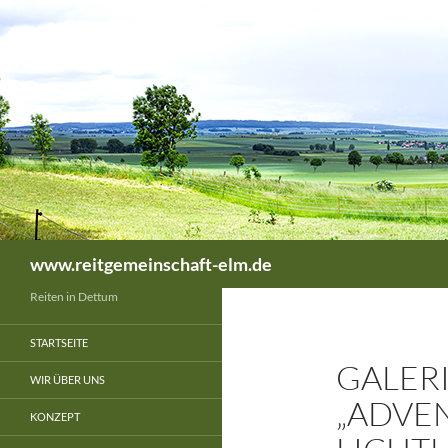
Zum
Inhalt
springen
Suchen
www.reitgemeinschaft-elm.de
Reiten in Dettum
STARTSEITE
GALERIE
WIR ÜBER UNS
„ADVEN
KONZEPT