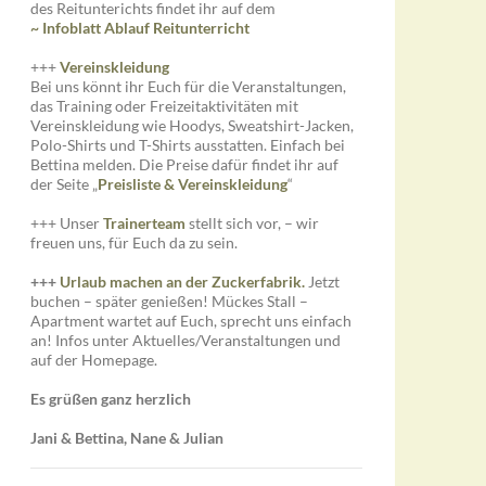
des Reitunterichts findet ihr auf dem
~ Infoblatt Ablauf Reitunterricht
+++
Vereinskleidung
Bei uns könnt ihr Euch für die Veranstaltungen,
das Training oder Freizeitaktivitäten mit
Vereinskleidung wie Hoodys, Sweatshirt-Jacken,
Polo-Shirts und T-Shirts ausstatten. Einfach bei
Bettina melden. Die Preise dafür findet ihr auf
der Seite „
Preisliste
&
Vereinskleidung
“
+++ Unser
Trainerteam
stellt sich vor, – wir
freuen uns, für Euch da zu sein.
+++
Urlaub machen an der Zuckerfabrik.
Jetzt
buchen – später genießen! Mückes Stall –
Apartment wartet auf Euch, sprecht uns einfach
an! Infos unter Aktuelles/Veranstaltungen und
auf der Homepage.
Es grüßen ganz herzlich
Jani & Bettina, Nane & Julian