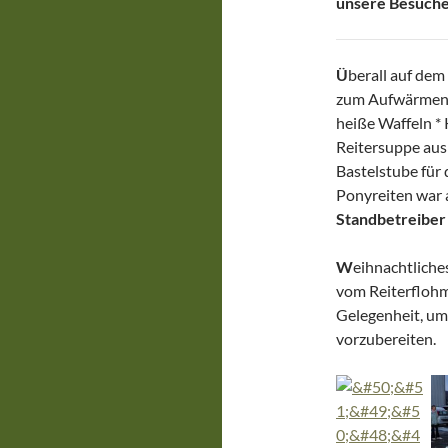
unsere Besucher
Ü
berall auf dem
zum Aufwärmen, 
heiße Waffeln * 
Reitersuppe aus 
Bastelstube für 
Ponyreiten war
Standbetreiber
W
eihnachtliche
vom Reiterflohma
Gelegenheit, um
vorzubereiten.