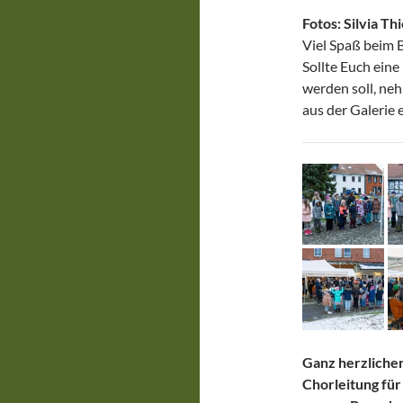
Fotos: Silvia Th
Viel Spaß beim B
Sollte Euch eine 
werden soll, ne
aus der Galerie 
Ganz herzlichen
Chorleitung für