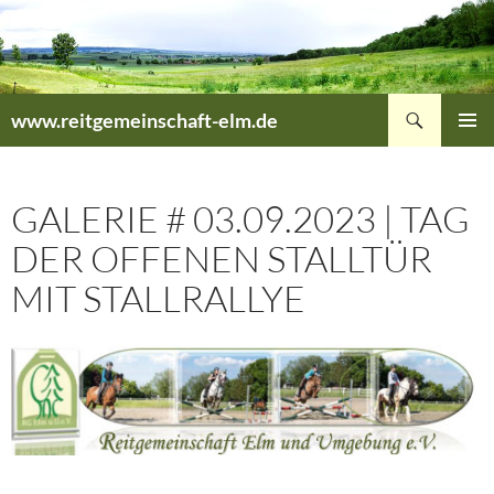
Zum
Inhalt
springen
Suchen
www.reitgemeinschaft-elm.de
PRIMÄR
MENÜ
GALERIE # 03.09.2023 | TAG
DER OFFENEN STALLTÜR
MIT STALLRALLYE