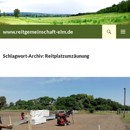
Zum
Inhalt
springen
Suchen
www.reitgemeinschaft-elm.de
PRIMÄR
MENÜ
Schlagwort-Archiv: Reitplatzumzäunung