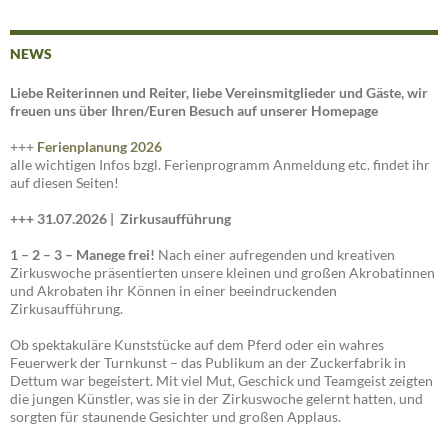
NEWS
Liebe Reiterinnen und Reiter, liebe Vereinsmitglieder und Gäste, wir
freuen uns über Ihren/Euren Besuch auf unserer Homepage
+++
Ferienplanung 2026
alle wichtigen Infos bzgl. Ferienprogramm Anmeldung etc. findet ihr
auf diesen Seiten!
+++ 31.07.2026 |
Zirkusaufführung
1 – 2 – 3 – Manege frei!
Nach einer aufregenden und kreativen
Zirkuswoche präsentierten unsere kleinen und großen Akrobatinnen
und Akrobaten ihr Können in einer beeindruckenden
Zirkusaufführung.
Ob spektakuläre Kunststücke auf dem Pferd oder ein wahres
Feuerwerk der Turnkunst – das Publikum an der Zuckerfabrik in
Dettum war begeistert. Mit viel Mut, Geschick und Teamgeist zeigten
die jungen Künstler, was sie in der Zirkuswoche gelernt hatten, und
sorgten für staunende Gesichter und großen Applaus.