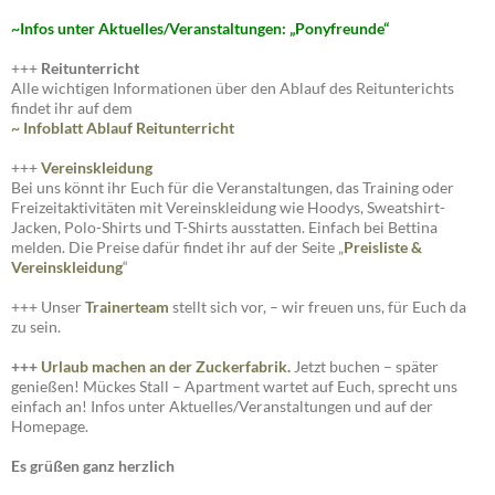
~I
nfos unter Aktuelles/Veranstaltungen: „Ponyfreunde“
+++
Reitunterricht
Alle wichtigen Informationen über den Ablauf des Reitunterichts
findet ihr auf dem
~ Infoblatt Ablauf Reitunterricht
+++
Vereinskleidung
Bei uns könnt ihr Euch für die Veranstaltungen, das Training oder
Freizeitaktivitäten mit Vereinskleidung wie Hoodys, Sweatshirt-
Jacken, Polo-Shirts und T-Shirts ausstatten. Einfach bei Bettina
melden. Die Preise dafür findet ihr auf der Seite „
Preisliste
&
Vereinskleidung
“
+++ Unser
Trainerteam
stellt sich vor, – wir freuen uns, für Euch da
zu sein.
+++
Urlaub machen an der Zuckerfabrik.
Jetzt buchen – später
genießen! Mückes Stall – Apartment wartet auf Euch, sprecht uns
einfach an! Infos unter Aktuelles/Veranstaltungen und auf der
Homepage.
Es grüßen ganz herzlich