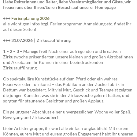
Liebe Reiterinnen und Reiter, liebe Vereinsmitglieder und Gäste, wir
freuen uns über Ihren/Euren Besuch auf unserer Homepage
+++
Ferienplanung 2026
alle wichtigen Infos bzgl. Ferienprogramm Anmeldung etc. findet ihr
auf diesen Seiten!
+++ 31.07.2026 |
Zirkusaufführung
1 – 2 – 3 – Manege frei!
Nach einer aufregenden und kreativen
Zirkuswoche präsentierten unsere kleinen und großen Akrobatinnen
und Akrobaten ihr Können in einer beeindruckenden
Zirkusaufführung.
Ob spektakuläre Kunststücke auf dem Pferd oder ein wahres
Feuerwerk der Turnkunst – das Publikum an der Zuckerfabrik in
Dettum war begeistert. Mit viel Mut, Geschick und Teamgeist zeigten
die jungen Künstler, was sie in der Zirkuswoche gelernt hatten, und
sorgten für staunende Gesichter und großen Applaus.
Ein gelungener Abschluss einer unvergesslichen Woche voller Spaß,
Bewegung und Zirkuszauber!
Liebe Artistengruppe, ihr wart alle einfach unglaublich! Mit eurem
Können, eurem Mut und eurem großen Engagement habt ihr unseren