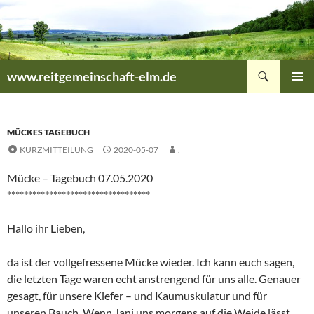
Zum
Inhalt
springen
Suchen
www.reitgemeinschaft-elm.de
PRIMÄR
MENÜ
MÜCKES TAGEBUCH
KURZMITTEILUNG
2020-05-07
.
Mücke – Tagebuch 07.05.2020
**********************************
Hallo ihr Lieben,
da ist der vollgefressene Mücke wieder. Ich kann euch sagen,
die letzten Tage waren echt anstrengend für uns alle. Genauer
gesagt, für unsere Kiefer – und Kaumuskulatur und für
unseren Bauch. Wenn Jani uns morgens auf die Weide lässt