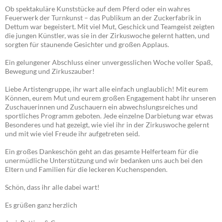
Ob spektakuläre Kunststücke auf dem Pferd oder ein wahres
Feuerwerk der Turnkunst – das Publikum an der Zuckerfabrik in
Dettum war begeistert. Mit viel Mut, Geschick und Teamgeist zeigten
die jungen Künstler, was sie in der Zirkuswoche gelernt hatten, und
sorgten für staunende Gesichter und großen Applaus.
Ein gelungener Abschluss einer unvergesslichen Woche voller Spaß,
Bewegung und Zirkuszauber!
Liebe Artistengruppe, ihr wart alle einfach unglaublich! Mit eurem
Können, eurem Mut und eurem großen Engagement habt ihr unseren
Zuschauerinnen und Zuschauern ein abwechslungsreiches und
sportliches Programm geboten. Jede einzelne Darbietung war etwas
Besonderes und hat gezeigt, wie viel ihr in der Zirkuswoche gelernt
und mit wie viel Freude ihr aufgetreten seid.
Ein großes Dankeschön geht an das gesamte Helferteam für die
unermüdliche Unterstützung und wir bedanken uns auch bei den
Eltern und Familien für die leckeren Kuchenspenden.
Schön, dass ihr alle dabei wart!
Es grüßen ganz herzlich