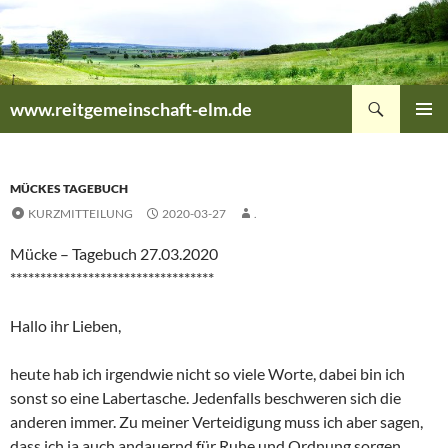
Zum
Inhalt
springen
Suchen
www.reitgemeinschaft-elm.de
PRIMÄR
MENÜ
MÜCKES TAGEBUCH
KURZMITTEILUNG
2020-03-27
.
Mücke – Tagebuch 27.03.2020
**********************************
Hallo ihr Lieben,
heute hab ich irgendwie nicht so viele Worte, dabei bin ich
sonst so eine Labertasche. Jedenfalls beschweren sich die
anderen immer. Zu meiner Verteidigung muss ich aber sagen,
dass ich ja auch andauernd für Ruhe und Ordnung sorgen