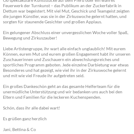
Ob spektakuläre Kunststücke auf dem Pferd oder ein wahres
Feuerwerk der Turnkunst – das Publikum an der Zuckerfabrik in
Dettum war begeistert. Mit viel Mut, Geschick und Teamgeist zeigten
die jungen Künstler, was sie in der Zirkuswoche gelernt hatten, und
sorgten für staunende Gesichter und großen Applaus.
Ein gelungener Abschluss einer unvergesslichen Woche voller Spaß,
Bewegung und Zirkuszauber!
Liebe Artistengruppe, ihr wart alle einfach unglaublich! Mit eurem
Können, eurem Mut und eurem großen Engagement habt ihr unseren
Zuschauerinnen und Zuschauern ein abwechslungsreiches und
sportliches Programm geboten. Jede einzelne Darbietung war etwas
Besonderes und hat gezeigt, wie viel ihr in der Zirkuswoche gelernt
und mit wie viel Freude ihr aufgetreten seid.
Ein großes Dankeschön geht an das gesamte Helferteam für die
unermüdliche Unterstützung und wir bedanken uns auch bei den
Eltern und Familien für die leckeren Kuchenspenden.
Schön, dass ihr alle dabei wart!
Es grüßen ganz herzlich
Jani, Bettina & Co