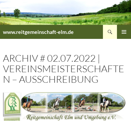
Zum
Inhalt
springen
Suchen
www.reitgemeinschaft-elm.de
PRIMÄR
MENÜ
ARCHIV # 02.07.2022 |
VEREINSMEISTERSCHAFTE
N – AUSSCHREIBUNG