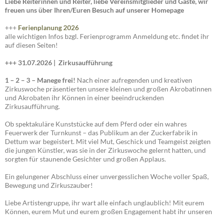
Liebe Reiterinnen und Reiter, liebe Vereinsmitglieder und Gäste, wir
freuen uns über Ihren/Euren Besuch auf unserer Homepage
+++
Ferienplanung 2026
alle wichtigen Infos bzgl. Ferienprogramm Anmeldung etc. findet ihr
auf diesen Seiten!
+++ 31.07.2026 |
Zirkusaufführung
1 – 2 – 3 – Manege frei!
Nach einer aufregenden und kreativen
Zirkuswoche präsentierten unsere kleinen und großen Akrobatinnen
und Akrobaten ihr Können in einer beeindruckenden
Zirkusaufführung.
Ob spektakuläre Kunststücke auf dem Pferd oder ein wahres
Feuerwerk der Turnkunst – das Publikum an der Zuckerfabrik in
Dettum war begeistert. Mit viel Mut, Geschick und Teamgeist zeigten
die jungen Künstler, was sie in der Zirkuswoche gelernt hatten, und
sorgten für staunende Gesichter und großen Applaus.
Ein gelungener Abschluss einer unvergesslichen Woche voller Spaß,
Bewegung und Zirkuszauber!
Liebe Artistengruppe, ihr wart alle einfach unglaublich! Mit eurem
Können, eurem Mut und eurem großen Engagement habt ihr unseren