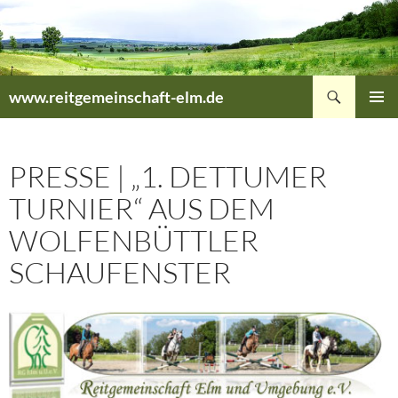
Zum
Inhalt
springen
Suchen
www.reitgemeinschaft-elm.de
PRIMÄR
MENÜ
PRESSE | „1. DETTUMER
TURNIER“ AUS DEM
WOLFENBÜTTLER
SCHAUFENSTER