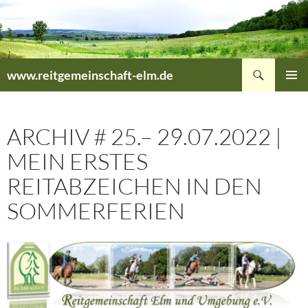
Zum
Inhalt
springen
Suchen
www.reitgemeinschaft-elm.de
PRIMÄR
MENÜ
ARCHIV # 25.– 29.07.2022 |
MEIN ERSTES
REITABZEICHEN IN DEN
SOMMERFERIEN