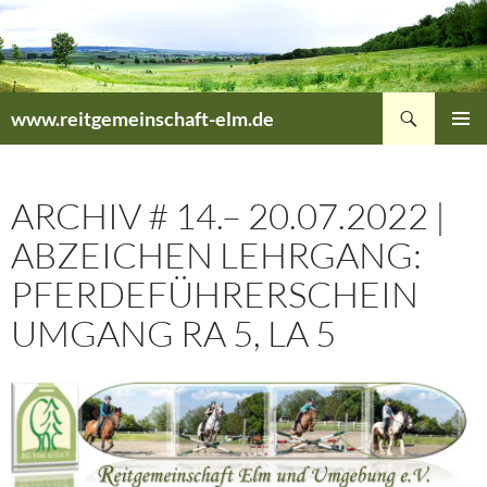
Zum
Inhalt
springen
Suchen
www.reitgemeinschaft-elm.de
PRIMÄR
MENÜ
ARCHIV # 14.– 20.07.2022 |
ABZEICHEN LEHRGANG:
PFERDEFÜHRERSCHEIN
UMGANG RA 5, LA 5