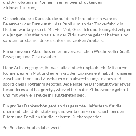
und Akrobaten ihr Können in einer beeindruckenden
Zirkusaufführung.
Ob spektakuläre Kunststücke auf dem Pferd oder ein wahres
Feuerwerk der Turnkunst – das Publikum an der Zuckerfabrik in
Dettum war begeistert. Mit viel Mut, Geschick und Teamgeist zeigten
die jungen Künstler, was sie in der Zirkuswoche gelernt hatten, und
sorgten für staunende Gesichter und großen Applaus.
Ein gelungener Abschluss einer unvergesslichen Woche voller Spaß,
Bewegung und Zirkuszauber!
Liebe Artistengruppe, ihr wart alle einfach unglaublich! Mit eurem
Können, eurem Mut und eurem großen Engagement habt ihr unseren
Zuschauerinnen und Zuschauern ein abwechslungsreiches und
sportliches Programm geboten. Jede einzelne Darbietung war etwas
Besonderes und hat gezeigt, wie viel ihr in der Zirkuswoche gelernt
und mit wie viel Freude ihr aufgetreten seid.
Ein großes Dankeschön geht an das gesamte Helferteam für die
unermüdliche Unterstützung und wir bedanken uns auch bei den
Eltern und Familien für die leckeren Kuchenspenden.
Schön, dass ihr alle dabei wart!