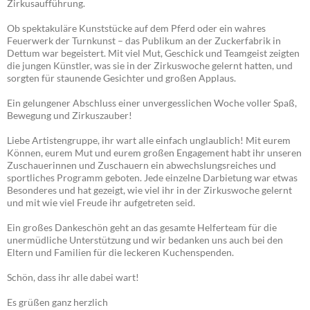
Zirkusaufführung.
Ob spektakuläre Kunststücke auf dem Pferd oder ein wahres
Feuerwerk der Turnkunst – das Publikum an der Zuckerfabrik in
Dettum war begeistert. Mit viel Mut, Geschick und Teamgeist zeigten
die jungen Künstler, was sie in der Zirkuswoche gelernt hatten, und
sorgten für staunende Gesichter und großen Applaus.
Ein gelungener Abschluss einer unvergesslichen Woche voller Spaß,
Bewegung und Zirkuszauber!
Liebe Artistengruppe, ihr wart alle einfach unglaublich! Mit eurem
Können, eurem Mut und eurem großen Engagement habt ihr unseren
Zuschauerinnen und Zuschauern ein abwechslungsreiches und
sportliches Programm geboten. Jede einzelne Darbietung war etwas
Besonderes und hat gezeigt, wie viel ihr in der Zirkuswoche gelernt
und mit wie viel Freude ihr aufgetreten seid.
Ein großes Dankeschön geht an das gesamte Helferteam für die
unermüdliche Unterstützung und wir bedanken uns auch bei den
Eltern und Familien für die leckeren Kuchenspenden.
Schön, dass ihr alle dabei wart!
Es grüßen ganz herzlich