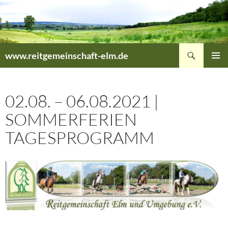
Zum
Inhalt
springen
Suchen
www.reitgemeinschaft-elm.de
PRIMÄR
MENÜ
02.08. – 06.08.2021 |
SOMMERFERIEN
TAGESPROGRAMM