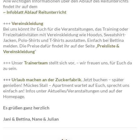
Alle wichtigen Informationen über den Ablauf des Reitunterichts
findet ihr auf dem
~ Infoblatt Ablauf Reitunterricht
+++
Vereinskleidung
Bei uns könnt ihr Euch für die Veranstaltungen, das Training oder
Freizeitaktivitäten mit Vereinskleidung wie Hoodys, Sweatshirt-
Jacken, Polo-Shirts und T-Shirts ausstatten. Einfach bei Bettina
melden. Die Preise dafür findet ihr auf der Seite „
Preisliste
&
Vereinskleidung
“
+++ Unser
Trainerteam
stellt sich vor, – wir freuen uns, für Euch da
zu sein.
+++
Urlaub machen an der Zuckerfabrik.
Jetzt buchen – später
genießen! Mückes Stall – Apartment wartet auf Euch, sprecht uns
einfach an! Infos unter Aktuelles/Veranstaltungen und auf der
Homepage.
Es grüßen ganz herzlich
Jani & Bettina, Nane & Julian