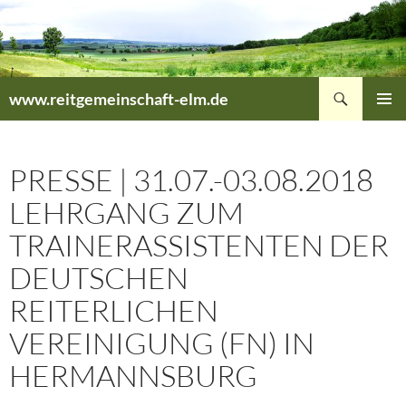
Zum
Inhalt
springen
Suchen
www.reitgemeinschaft-elm.de
PRIMÄR
MENÜ
PRESSE | 31.07.-03.08.2018
LEHRGANG ZUM
TRAINERASSISTENTEN DER
DEUTSCHEN
REITERLICHEN
VEREINIGUNG (FN) IN
HERMANNSBURG