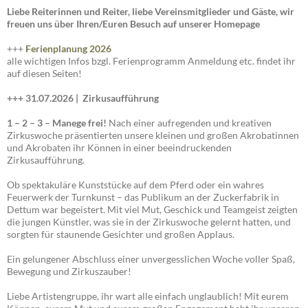
Liebe Reiterinnen und Reiter, liebe Vereinsmitglieder und Gäste, wir
freuen uns über Ihren/Euren Besuch auf unserer Homepage
+++
Ferienplanung 2026
alle wichtigen Infos bzgl. Ferienprogramm Anmeldung etc. findet ihr
auf diesen Seiten!
+++ 31.07.2026 |
Zirkusaufführung
1 – 2 – 3 – Manege frei!
Nach einer aufregenden und kreativen
Zirkuswoche präsentierten unsere kleinen und großen Akrobatinnen
und Akrobaten ihr Können in einer beeindruckenden
Zirkusaufführung.
Ob spektakuläre Kunststücke auf dem Pferd oder ein wahres
Feuerwerk der Turnkunst – das Publikum an der Zuckerfabrik in
Dettum war begeistert. Mit viel Mut, Geschick und Teamgeist zeigten
die jungen Künstler, was sie in der Zirkuswoche gelernt hatten, und
sorgten für staunende Gesichter und großen Applaus.
Ein gelungener Abschluss einer unvergesslichen Woche voller Spaß,
Bewegung und Zirkuszauber!
Liebe Artistengruppe, ihr wart alle einfach unglaublich! Mit eurem