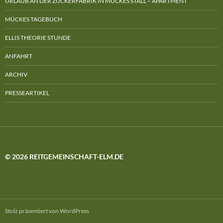
URLAUB AN DER ZUCKERFABRIK IN MÜCKES STALL – APARTMENT
MÜCKES TAGEBUCH
ELLIS THEORIE STUNDE
ANFAHRT
ARCHIV
PRESSEARTIKEL
© 2026 REITGEMEINSCHAFT-ELM.DE
Stolz präsentiert von WordPress